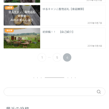
2019年9月10日
山梨県
ゆるキャン△聖地巡礼【身延饅頭】
2019年9月7日
未分類
初投稿！！ 【自己紹介】
2019年9月4日
...
1
5
6
最近の投稿