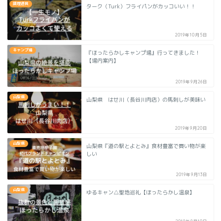
調理道具
ターク（Turk）フライパンがカッコいい！！
2019年10月5日
キャンプ場
『ほったらかしキャンプ場』行ってきました！
【場内案内】
2019年9月26日
山梨県
山梨県 はせ川（長谷川肉店）の馬刺しが美味い
2019年9月20日
山梨県
山梨県『道の駅とよとみ』食材豊富で買い物が楽
しい
2019年9月13日
山梨県
ゆるキャン△聖地巡礼【ほったらかし温泉】