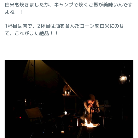
白米も炊きましたが、キャンプで炊くご飯が美味いんです
よねー！
1杯目は肉で、2杯目は油を含んだコーンを白米にのせ
て、これがまた絶品！！